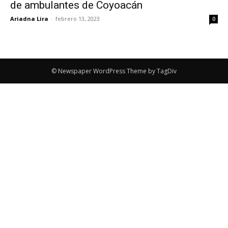
de ambulantes de Coyoacán
Ariadna Lira
-
febrero 13, 2023
0
© Newspaper WordPress Theme by TagDiv