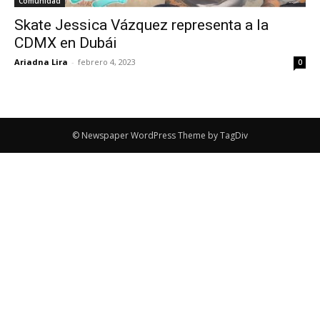
Comunidad
Skate Jessica Vázquez representa a la
CDMX en Dubái
Ariadna Lira
-
febrero 4, 2023
0
© Newspaper WordPress Theme by TagDiv