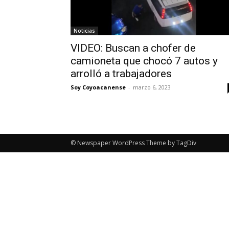
Noticias
VIDEO: Buscan a chofer de
camioneta que chocó 7 autos y
arrolló a trabajadores
Soy Coyoacanense
-
marzo 6, 2023
© Newspaper WordPress Theme by TagDiv