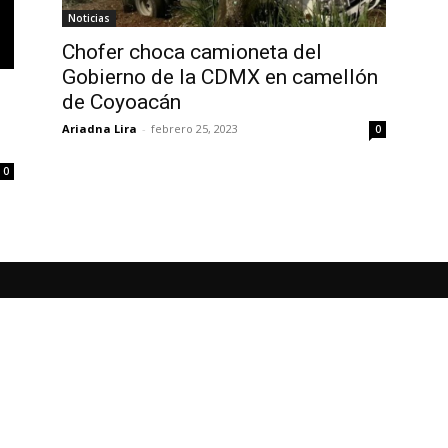
Noticias
Chofer choca camioneta del
Gobierno de la CDMX en camellón
de Coyoacán
Ariadna Lira
-
febrero 25, 2023
0
0