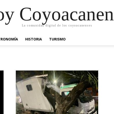
oy Coyoacanen
La comunidad digital de los coyoacanenses
TRONOMÍA
HISTORIA
TURISMO