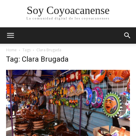
Soy Coyoacanense
La comunidad digital de los coyoacanenses
Home
Tags
Clara Brugada
Tag: Clara Brugada