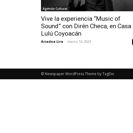
Agenda Cultural
Vive la experiencia “Music of
Sound” con Dirén Checa, en Casa
Lulú Coyoacán
Ariadna Lira
-
marzo 16, 2023
© Newspaper WordPress Theme by TagDiv