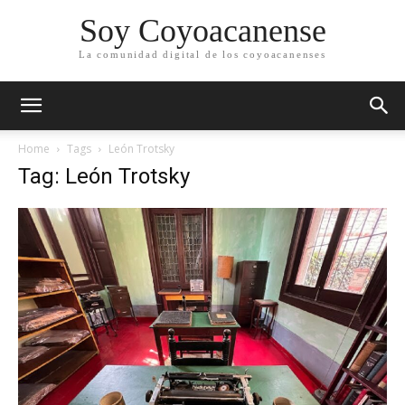
Soy Coyoacanense
La comunidad digital de los coyoacanenses
Home
Tags
León Trotsky
Tag: León Trotsky