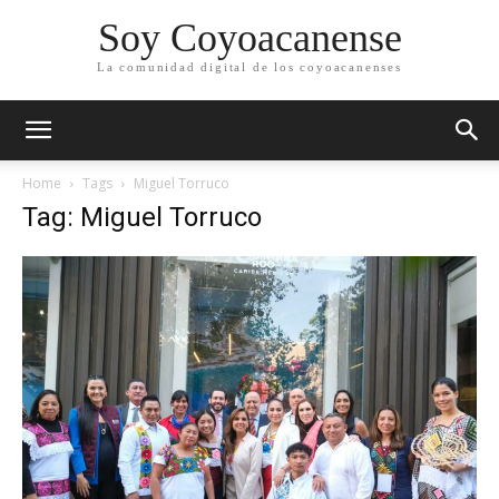
Soy Coyoacanense
La comunidad digital de los coyoacanenses
Home
Tags
Miguel Torruco
Tag: Miguel Torruco