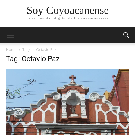
Soy Coyoacanense
La comunidad digital de los coyoacanenses
Home
Tags
Octavio Paz
Tag: Octavio Paz