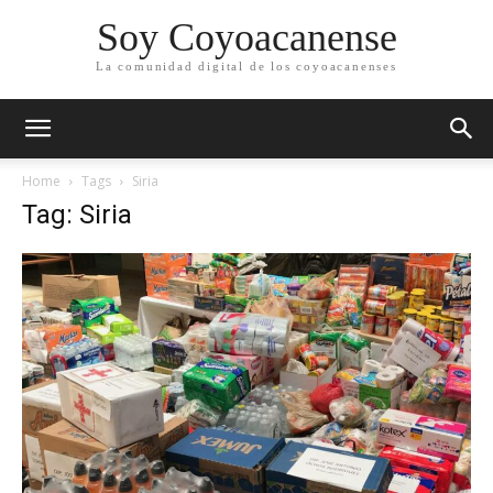
Soy Coyoacanense
La comunidad digital de los coyoacanenses
Home
Tags
Siria
Tag: Siria