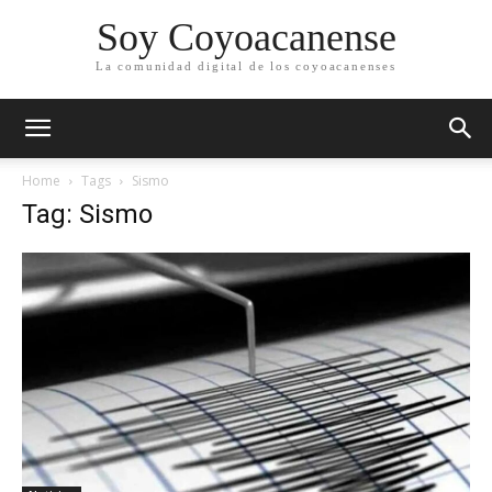
Soy Coyoacanense
La comunidad digital de los coyoacanenses
Home
Tags
Sismo
Tag: Sismo