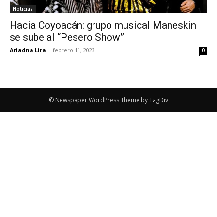
Noticias
Hacia Coyoacán: grupo musical Maneskin
se sube al “Pesero Show”
Ariadna Lira
-
febrero 11, 2023
0
© Newspaper WordPress Theme by TagDiv