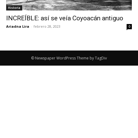
Historia
INCREÍBLE: así se veía Coyoacán antiguo
Ariadna Lira
-
febrero 28, 2023
0
© Newspaper WordPress Theme by TagDiv