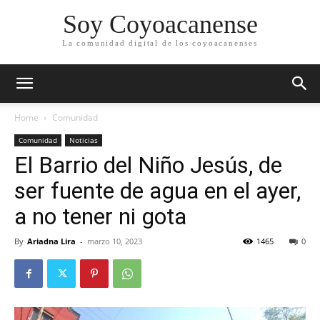
Soy Coyoacanense
La comunidad digital de los coyoacanenses
Home
Comunidad
Comunidad
Noticias
El Barrio del Niño Jesús, de
ser fuente de agua en el ayer,
a no tener ni gota
By
Ariadna Lira
-
marzo 10, 2023
1465
0