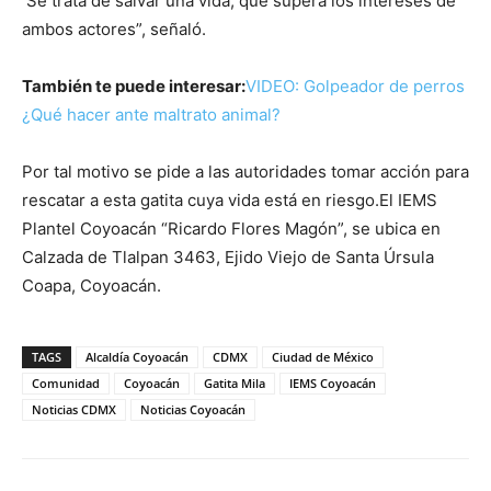
Se trata de salvar una vida, que supera los intereses de
ambos actores”, señaló.
También te puede interesar:
VIDEO: Golpeador de perros
¿Qué hacer ante maltrato animal?
Por tal motivo se pide a las autoridades tomar acción para
rescatar a esta gatita cuya vida está en riesgo.El IEMS
Plantel Coyoacán “Ricardo Flores Magón”, se ubica en
Calzada de Tlalpan 3463, Ejido Viejo de Santa Úrsula
Coapa, Coyoacán.
TAGS
Alcaldía Coyoacán
CDMX
Ciudad de México
Comunidad
Coyoacán
Gatita Mila
IEMS Coyoacán
Noticias CDMX
Noticias Coyoacán