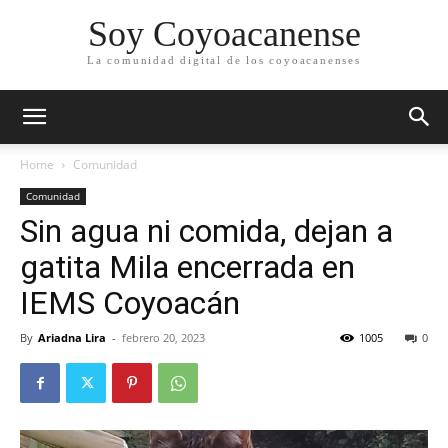
Soy Coyoacanense
La comunidad digital de los coyoacanenses
Home
Comunidad
Comunidad
Sin agua ni comida, dejan a
gatita Mila encerrada en
IEMS Coyoacán
By
Ariadna Lira
-
febrero 20, 2023
1005
0