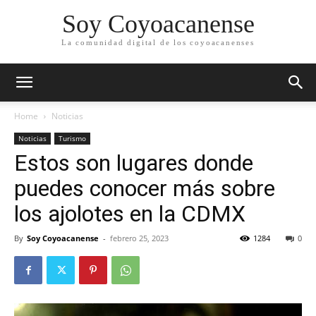
Soy Coyoacanense
La comunidad digital de los coyoacanenses
Home
Noticias
Noticias
Turismo
Estos son lugares donde
puedes conocer más sobre
los ajolotes en la CDMX
By
Soy Coyoacanense
-
febrero 25, 2023
1284
0