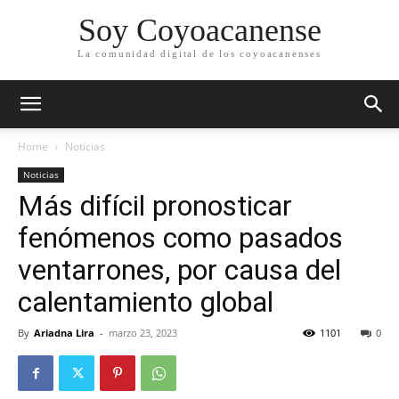
Soy Coyoacanense
La comunidad digital de los coyoacanenses
Home
Noticias
Noticias
Más difícil pronosticar
fenómenos como pasados
ventarrones, por causa del
calentamiento global
By
Ariadna Lira
-
marzo 23, 2023
1101
0