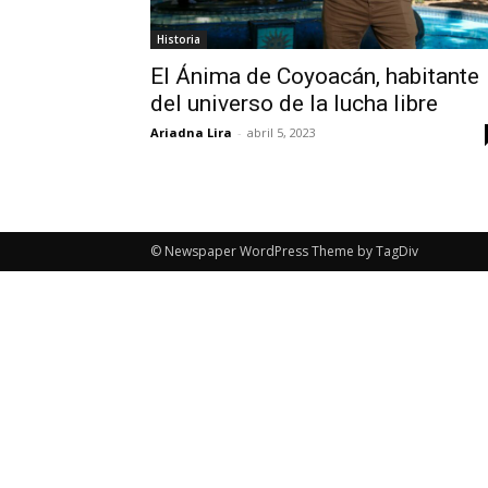
Historia
El Ánima de Coyoacán, habitante
del universo de la lucha libre
Ariadna Lira
-
abril 5, 2023
© Newspaper WordPress Theme by TagDiv