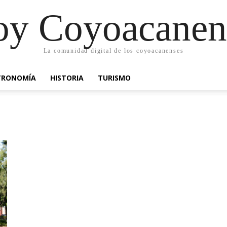
oy Coyoacanen
La comunidad digital de los coyoacanenses
TRONOMÍA
HISTORIA
TURISMO