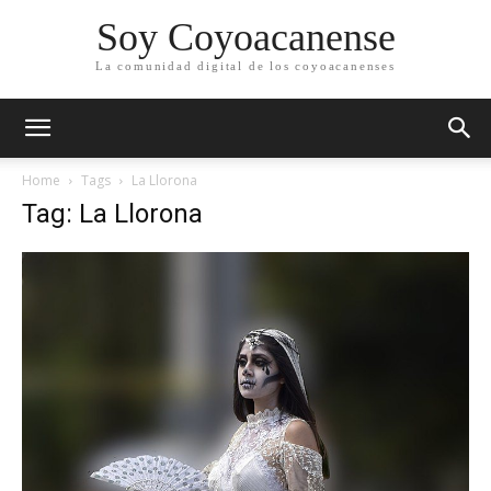
Soy Coyoacanense
La comunidad digital de los coyoacanenses
Home
Tags
La Llorona
Tag: La Llorona