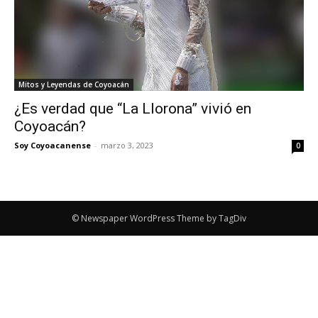
Mitos y Leyendas de Coyoacán
¿Es verdad que “La Llorona” vivió en
Coyoacán?
Soy Coyoacanense
-
marzo 3, 2023
0
© Newspaper WordPress Theme by TagDiv