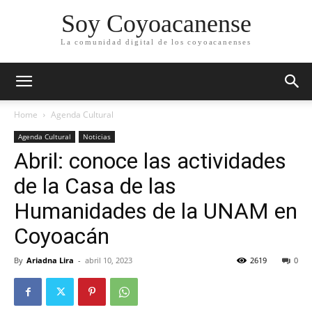
Soy Coyoacanense
La comunidad digital de los coyoacanenses
Home
Agenda Cultural
Agenda Cultural
Noticias
Abril: conoce las actividades
de la Casa de las
Humanidades de la UNAM en
Coyoacán
By
Ariadna Lira
-
abril 10, 2023
2619
0