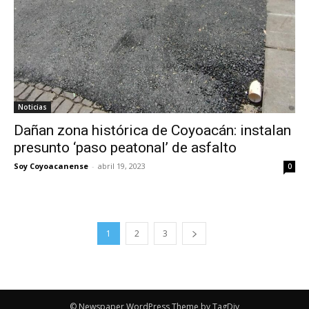
Noticias
Dañan zona histórica de Coyoacán: instalan
presunto ‘paso peatonal’ de asfalto
Soy Coyoacanense
-
abril 19, 2023
0
1
2
3
© Newspaper WordPress Theme by TagDiv