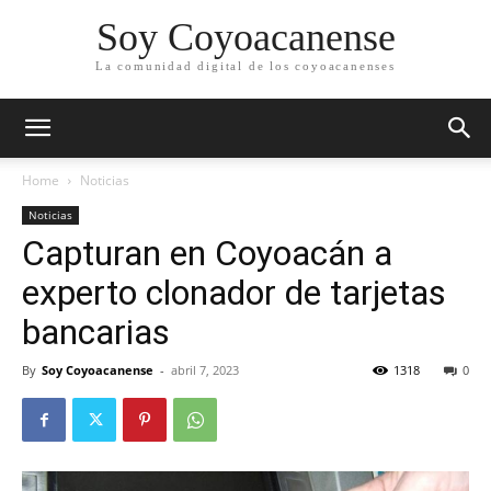
Soy Coyoacanense
La comunidad digital de los coyoacanenses
Home
Noticias
Noticias
Capturan en Coyoacán a
experto clonador de tarjetas
bancarias
By
Soy Coyoacanense
-
abril 7, 2023
1318
0