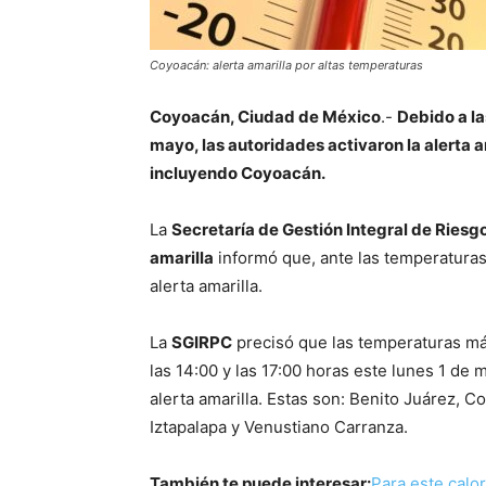
Coyoacán: alerta amarilla por altas temperaturas
Coyoacán, Ciudad de México
.-
Debido a la
mayo, las autoridades activaron la alerta 
incluyendo Coyoacán.
La
Secretaría de Gestión Integral de Riesg
amarilla
informó que, ante las temperaturas 
alerta amarilla.
La
SGIRPC
precisó que las temperaturas m
las 14:00 y las 17:00 horas este lunes 1 de
alerta amarilla. Estas son: Benito Juárez, 
Iztapalapa y Venustiano Carranza.
También te puede interesar:
Para este calo