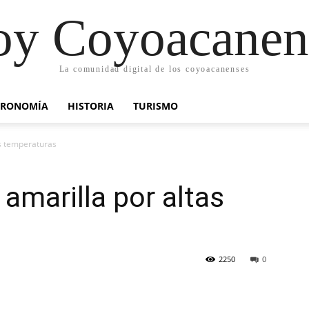
oy Coyoacanen
La comunidad digital de los coyoacanenses
TRONOMÍA
HISTORIA
TURISMO
as temperaturas
amarilla por altas
2250
0