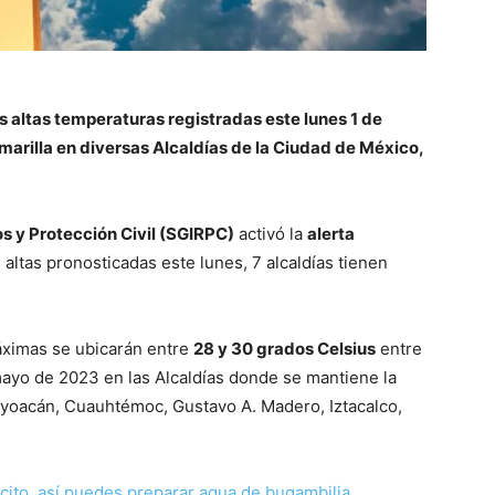
s altas temperaturas registradas este lunes 1 de
amarilla en diversas Alcaldías de la Ciudad de México,
os y Protección Civil (SGIRPC)
activó la
alerta
altas pronosticadas este lunes, 7 alcaldías tienen
áximas se ubicarán entre
28 y 30 grados Celsius
entre
 mayo de 2023 en las Alcaldías donde se mantiene la
Coyoacán, Cuauhtémoc, Gustavo A. Madero, Iztacalco,
rcito, así puedes preparar agua de bugambilia