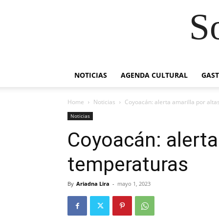
S
NOTICIAS
AGENDA CULTURAL
GAS
Home
Noticias
Coyoacán: alerta amarilla por alt
Noticias
Coyoacán: alerta 
temperaturas
By
Ariadna Lira
-
mayo 1, 2023