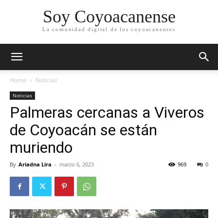
Soy Coyoacanense
La comunidad digital de los coyoacanenses
Home
Noticias
Noticias
Palmeras cercanas a Viveros
de Coyoacán se están
muriendo
By
Ariadna Lira
-
marzo 6, 2023
969
0