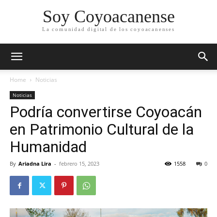
Soy Coyoacanense
La comunidad digital de los coyoacanenses
Home
Noticias
Noticias
Podría convertirse Coyoacán
en Patrimonio Cultural de la
Humanidad
By
Ariadna Lira
-
febrero 15, 2023
1558
0