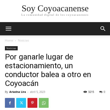
Soy Coyoacanense
La comunidad digital de los coyoacanenses
Home
Noticias
Noticias
Por ganarle lugar de
estacionamiento, un
conductor balea a otro en
Coyoacán
By
Ariadna Lira
-
abril 5, 2023
3215
0