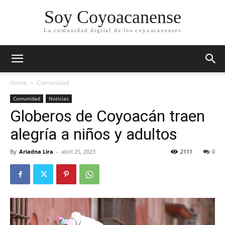
Soy Coyoacanense
La comunidad digital de los coyoacanenses
Home
Comunidad
Comunidad
Noticias
Globeros de Coyoacán traen
alegría a niños y adultos
By
Ariadna Lira
-
abril 25, 2023
2111
0