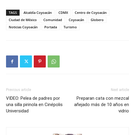
TAGS
Alcaldía Coyoacán
CDMX
Centro de Coyoacán
Ciudad de México
Comunidad
Coyoacán
Globero
Noticias Coyoacán
Portada
Turismo
Previous article
Next article
VIDEO: Pelea de padres por
Preparan cata con mezcal
una silla pirinola en Cinépolis
añejado más de 10 años en
Universidad
vidrio