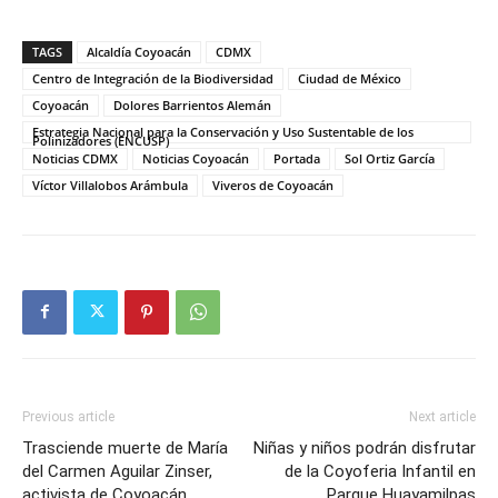
TAGS
Alcaldía Coyoacán
CDMX
Centro de Integración de la Biodiversidad
Ciudad de México
Coyoacán
Dolores Barrientos Alemán
Estrategia Nacional para la Conservación y Uso Sustentable de los
Polinizadores (ENCUSP)
Noticias CDMX
Noticias Coyoacán
Portada
Sol Ortiz García
Víctor Villalobos Arámbula
Viveros de Coyoacán
Previous article
Next article
Trasciende muerte de María
Niñas y niños podrán disfrutar
del Carmen Aguilar Zinser,
de la Coyoferia Infantil en
activista de Coyoacán
Parque Huayamilpas