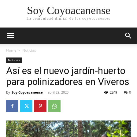
Soy Coyoacanense
La comunidad digital de los coyoacanenses
Home
Noticias
Noticias
Así es el nuevo jardín-huerto
para polinizadores en Viveros
By
Soy Coyoacanense
-
abril 29, 2023
2249
0