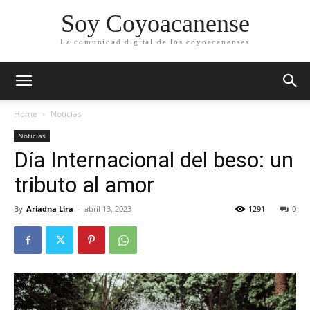
Soy Coyoacanense
La comunidad digital de los coyoacanenses
Home
Noticias
Noticias
Día Internacional del beso: un
tributo al amor
By
Ariadna Lira
-
abril 13, 2023
1291
0